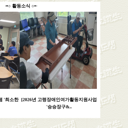
∙•○ 활동소식 ○•∙
램 '최소한
[2026년 고령장애인여가활동지원사업
'승승장구&..