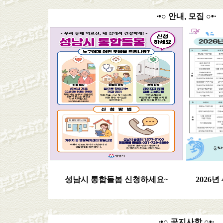
∙•○ 안내, 모집 ○•∙
성남시 통합돌봄 신청하세요~
2026
∙•○ 공지사항 ○•∙