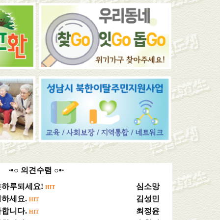
∙•○ 의견수렴 ○•∙
은하루되세요!
심소망
HIT
녕하세요.
김성민
HIT
사합니다.
최정윤
HIT