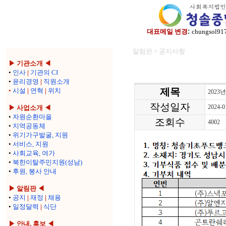
:
대표메일 변경
chungsol91
알림판 > 공지사항
▶ 기관소개 ◀
•
인사
|
기관의 CI
•
윤리경영
|
직원소개
제목
•
시설
|
연혁
|
위치
202
작성일자
2024-0
▶ 사업소개 ◀
•
자원순환마을
조회수
4002
•
지역공동체
•
위기가구발굴, 지원
•
서비스, 지원
•
사회교육, 여가
•
북한이탈주민지원(성남)
•
후원, 봉사 안내
▶ 알림판 ◀
•
공지
|
재정
|
채용
•
일정달력
|
식단
▶ 안내, 홍보 ◀