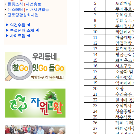
•
활동소식
|
사업홍보
•
뉴스레터
|
선배시민활동
•
경로당활성화사업
▶ 의견수렴 ◀
▶ 부설센터 소개 ◀
▶ 사이트맵 ◀