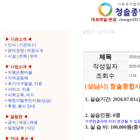
:
대표메일 변경
chungsol91
알림판 > 공지사항
▶ 기관소개 ◀
•
인사
|
기관의 CI
•
윤리경영
|
직원소개
제목
•
시설
|
연혁
|
위치
202
작성일자
2026-0
▶ 사업소개 ◀
•
자원순환마을
조회수
1134
•
지역공동체
•
위기가구발굴, 지원
[
성남시
]
청솔종합
•
서비스, 지원
•
사회교육, 여가
1.
실습기간
: 2026.07.03.(
•
북한이탈주민지원(성남)
•
후원, 봉사 안내
2.
실습인원
: 6
명
▶ 알림판 ◀
※
면접결과에 따라 변경될 수 있
•
공지
|
재정
|
채용
3.
실 습 비
: 100,000
원
(
중
•
일정달력
|
식단
▶ 안내, 홍보 ◀