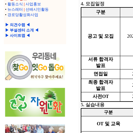
4.
모집일정
•
활동소식
|
사업홍보
•
뉴스레터
|
선배시민활동
구분
•
경로당활성화사업
▶ 의견수렴 ◀
▶ 부설센터 소개 ◀
▶ 사이트맵 ◀
공고 및 모집
202
서류 합격자
발표
면접일
최종 합격자
발표
사전
OT
5.
실습내용
구분
OT
및 교육