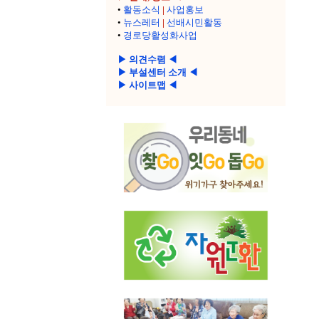
•
활동소식
|
사업홍보
•
뉴스레터
|
선배시민활동
•
경로당활성화사업
▶ 의견수렴 ◀
▶ 부설센터 소개 ◀
▶ 사이트맵 ◀