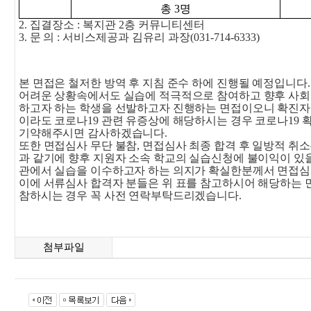
총
3
명
2.
집결장소
:
복지관
2
층 커뮤니티센터
3.
문
의
:
서비스제공과 김유리 과장
(031-714-6333)
본 면접은 철저한 방역 후 지침 준수 하에 진행될 예정입니다
.
어려운 상황속에서도 실습에 적극적으로 참여하고 향후 사회
하고자 하는 학생을 선발하고자 진행하는 면접이오니 확진자
이라도 코로나
19
관련 유증상에 해당하시는 경우 코로나
19
확
기약해주시면 감사하겠습니다
.
또한 면접심사 무단 불참
,
면접심사 최종 합격 후 일방적 취
과 같기에 향후 지원자 소속 학교의 실습신청에 불이익이 있을
관에서 실습을 이수하고자 하는 의지가 확실한분께서 면접
이에 서류심사 합격자 분들은 위 표를 참고하시어 해당하는 
참하시는 경우 꼭 사전 연락부탁드리겠습니다
.
첨부파일