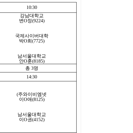
10:30
강남대학교
변
O
정
(9224)
국제사이버대학
박
O
희
(7725)
남서울대학교
안
O
훈
(8185)
총
3
명
14:30
(
주와이비엠넷
이
O
애
(8125)
남서울대학교
이
O
권
(4152)