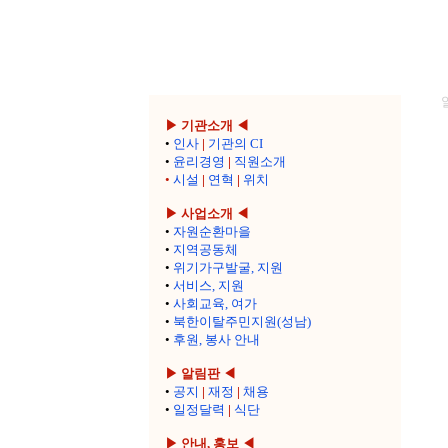
▶ 기관소개 ◀
•
인사
|
기관의 CI
•
윤리경영
|
직원소개
•
시설
|
연혁
|
위치
▶ 사업소개 ◀
•
자원순환마을
•
지역공동체
•
위기가구발굴, 지원
•
서비스, 지원
•
사회교육, 여가
•
북한이탈주민지원(성남)
•
후원, 봉사 안내
▶ 알림판 ◀
•
공지
|
재정
|
채용
•
일정달력
|
식단
▶ 안내, 홍보 ◀