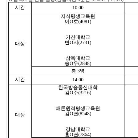
시간
10:00
지식평생교육원
이
O
호
(4081)
가천대학교
변
O
지
(2731)
대상
삼육대학교
송
O
우
(2848)
총
3
명
시간
14:00
한국방송통신대학
김
O
주
(3216)
배론원격평생교육원
김
O
연
(8548)
대상
강남대학교
홍
O
연
(7864)