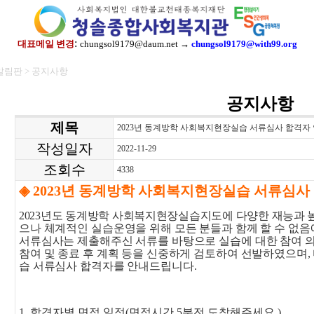
:
대표메일 변경
chungsol9179@daum.net →
chungsol9179@with99.org
알림판 > 공지사항
공지사항
제목
2023년 동계방학 사회복지현장실습 서류심사 합격자
작성일자
2022-11-29
조회수
4338
◈
2023
년 동계방학 사회복지현장실습 서류심사
2023
년도 동계방학 사회복지현장실습지도에 다양한 재능과 높
으나 체계적인 실습운영을 위해 모든 분들과 함께 할 수 없
서류심사는 제출해주신 서류를 바탕으로 실습에 대한 참여 
참여 및 종료 후 계획 등을 신중하게 검토하여 선발하였으며
,
습 서류심사 합격자를 안내드립니다
.
1.
합격자별 면접 일정
(
면접시간
5
분전 도착해주세요
.)