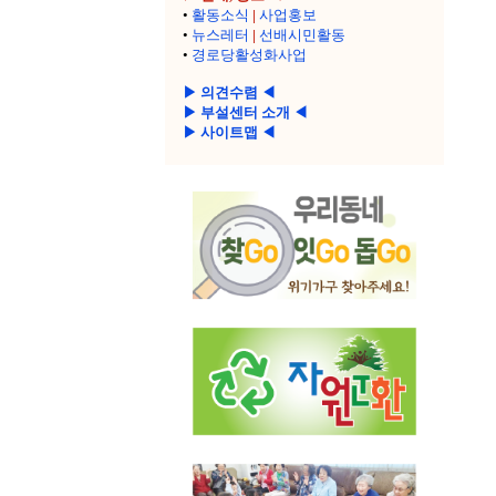
•
활동소식
|
사업홍보
•
뉴스레터
|
선배시민활동
•
경로당활성화사업
▶ 의견수렴 ◀
▶ 부설센터 소개 ◀
▶ 사이트맵 ◀