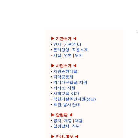
▶ 기관소개 ◀
•
인사
|
기관의 CI
•
윤리경영
|
직원소개
•
시설
|
연혁
|
위치
▶ 사업소개 ◀
•
자원순환마을
•
지역공동체
•
위기가구발굴, 지원
•
서비스, 지원
•
사회교육, 여가
•
북한이탈주민지원(성남)
•
후원, 봉사 안내
▶ 알림판 ◀
•
공지
|
재정
|
채용
•
일정달력
|
식단
▶ 안내, 홍보 ◀