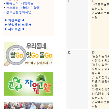
5
6
•
활동소식
|
사업홍보
마음꽃두스
•
뉴스레터
|
선배시민활동
슐런교실
•
경로당활성화사업
건강백세운
교실
▶ 의견수렴 ◀
▶ 부설센터 소개 ◀
▶ 사이트맵 ◀
12
13
[느린학습아
지원]심리치
[북한이탈주
지원]미디어
용교육
[느린학습아
지원]마음꽃
스푼
[아동사회성
상]AI우정마
슐런교실
건강백세운
교실