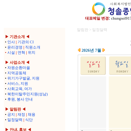
:
대표메일 변경
chungsol91
알림판 > 일정달력
▶ 기관소개 ◀
•
인사
|
기관의 CI
•
윤리경영
|
직원소개
2026년 7월
•
시설
|
연혁
|
위치
▶ 사업소개 ◀
•
자원순환마을
•
지역공동체
•
위기가구발굴, 지원
•
서비스, 지원
•
사회교육, 여가
•
북한이탈주민지원(성남)
•
후원, 봉사 안내
▶ 알림판 ◀
•
공지
|
재정
|
채용
•
일정달력
|
식단
▶ 안내, 홍보 ◀