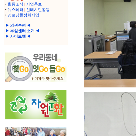
•
활동소식
|
사업홍보
•
뉴스레터
|
선배시민활동
•
경로당활성화사업
▶ 의견수렴 ◀
▶ 부설센터 소개 ◀
▶ 사이트맵 ◀