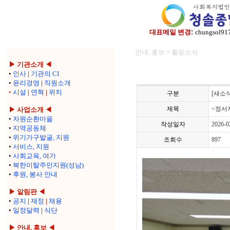
:
대표메일 변경
chungsol91
안내, 홍보 > 활동소식
▶ 기관소개 ◀
•
인사
|
기관의 CI
•
윤리경영
|
직원소개
•
시설
|
연혁
|
위치
구분
[새소식
제목
<정서
▶ 사업소개 ◀
•
자원순환마을
작성일자
2026-0
•
지역공동체
•
위기가구발굴, 지원
조회수
897
•
서비스, 지원
•
사회교육, 여가
•
북한이탈주민지원(성남)
•
후원, 봉사 안내
▶ 알림판 ◀
•
공지
|
재정
|
채용
•
일정달력
|
식단
▶ 안내, 홍보 ◀