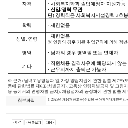
자격
·
사회복지학과 졸업예정자 지원가능
·
신입
/
경력 무관
단
)
경력직은 사회복지시설경력
3
호봉
학력
·
제한없음
·
제한없음
성별
,
연령
※
연령의 경우 기관 취업규칙에 의해 정년
병역
·
남자의 경우 병역필 또는 면제자
·
직원채용 결격사유에 해당되지 않는
기타
·
근무지까지 출퇴근 가능자
※
근거
:
남녀고용평등과 일
,
가정 양립지원에 관한 법률 제
7
조
(
등에 관한법률 제
6
조
(
차별금지
),
고용상 연령차별금지 및 고령자
용 등에서의 연령차별 금지
),
채용절차의 공정화에 관한 법률 제
1. 2025년 채용재공고문(수입원 육아휴직대체인력).h
첨부파일