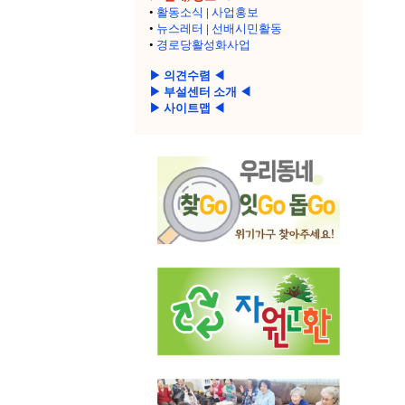
•
활동소식
|
사업홍보
•
뉴스레터
|
선배시민활동
•
경로당활성화사업
▶ 의견수렴 ◀
▶ 부설센터 소개 ◀
▶ 사이트맵 ◀