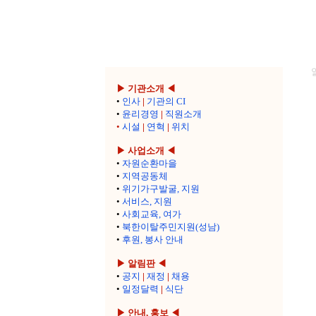
▶ 기관소개 ◀
•
인사
|
기관의 CI
•
윤리경영
|
직원소개
•
시설
|
연혁
|
위치
▶ 사업소개 ◀
•
자원순환마을
•
지역공동체
•
위기가구발굴, 지원
•
서비스, 지원
•
사회교육, 여가
•
북한이탈주민지원(성남)
•
후원, 봉사 안내
▶ 알림판 ◀
•
공지
|
재정
|
채용
•
일정달력
|
식단
▶ 안내, 홍보 ◀