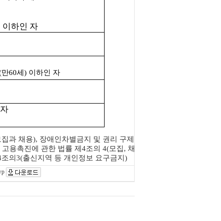
 이하인 자
(
만
60
세
)
이하인 자
 자
모집과 채용
),
장애인차별금지 및 권리 구제
 고용촉진에 관한 법률 제
4
조의
4(
모집
,
채
4
조의
3(
출신지역 등 개인정보 요구금지
)
wp