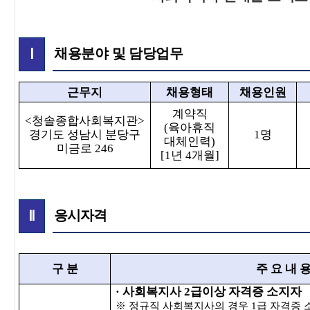
채용분야 및 담당업무
Ⅰ
근무지
채용형태
채용인원
계약직
<
청솔종합사회복지관
>
(
육아휴직
경기도 성남시 분당구
1
명
대체인력
)
미금로
246
[1
년
4
개월
]
응시자격
Ⅱ
구 분
주 요 내 
·
사회복지사
2
급이상 자격증 소지자
※
정규직 사회복지사의 경우
1
급 자격증 