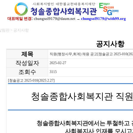
:
대표메일 변경
chungsol9179@daum.net →
chungsol9179@with99.org
알림판 > 공지사항
공지사항
제목
직원(행정사무,회계) 채용 공고[청솔공고 2025-010(2025
작성일자
2025-02-27
조회수
3115
[
청솔공고
2025-010(2025.2.27]
청솔종합사회복지관 직원
청솔종합사회복지관에서는
투철하고 
사회복지사 인재를 모시고