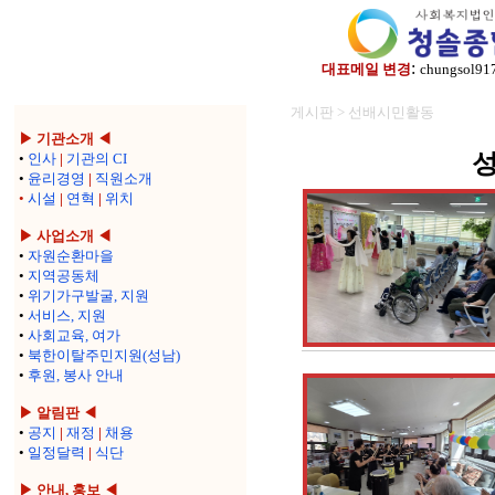
:
대표메일 변경
chungsol91
게시판 > 선배시민활동
▶ 기관소개 ◀
•
인사
|
기관의 CI
•
윤리경영
|
직원소개
•
시설
|
연혁
|
위치
▶ 사업소개 ◀
•
자원순환마을
•
지역공동체
•
위기가구발굴, 지원
•
서비스, 지원
•
사회교육, 여가
•
북한이탈주민지원(성남)
•
후원, 봉사 안내
▶ 알림판 ◀
•
공지
|
재정
|
채용
•
일정달력
|
식단
▶ 안내, 홍보 ◀