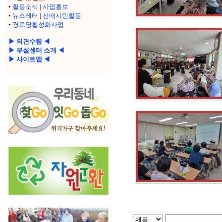
•
활동소식
|
사업홍보
•
뉴스레터
|
선배시민활동
•
경로당활성화사업
▶ 의견수렴 ◀
▶ 부설센터 소개 ◀
▶ 사이트맵 ◀