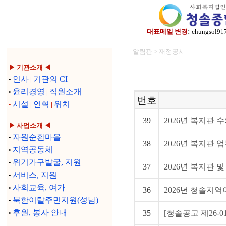
:
대표메일 변경
chungsol91
알림판 > 재정공시
▶ 기관소개 ◀
인사
기관의 CI
•
|
윤리경영
직원소개
•
|
번호
시설
연혁
위치
•
|
|
39
2026년 복지관 수
▶ 사업소개 ◀
자원순환마을
•
38
2026년 복지관 업
지역공동체
•
위기가구발굴, 지원
•
37
2026년 복지관 및
서비스, 지원
•
사회교육, 여가
•
36
2026년 청솔지역
북한이탈주민지원(성남)
•
후원, 봉사 안내
35
[청솔공고 제26-01
•