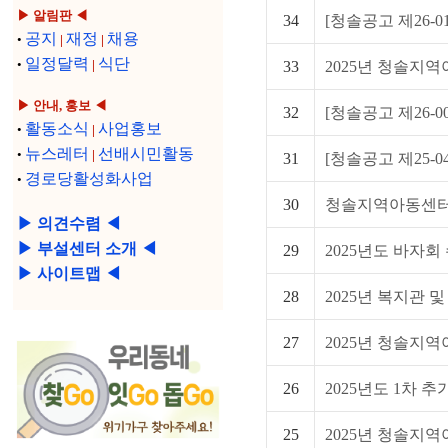
▶ 알림판 ◀
34
[청솔공고 제26-01
공지
재정
채용
•
|
|
일정달력
식단
•
|
33
2025년 청솔지역
▶ 안내, 홍보 ◀
32
[청솔공고 제26-0
활동소식
사업홍보
•
|
뉴스레터
선배시민활동
•
|
31
[청솔공고 제25-04
경로당활성화사업
•
30
청솔지역아동센터 20
▶ 의견수렴 ◀
▶ 부설센터 소개 ◀
29
2025년도 바자회
▶ 사이트맵 ◀
28
2025년 복지관 및
27
2025년 청솔지역
26
2025년도 1차 추
25
2025년 청솔지역