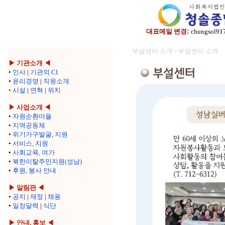
:
대표메일 변경
chungsol91
부설센터 소개 >부설센터 소개
▶ 기관소개 ◀
•
인사
|
기관의 CI
•
윤리경영
|
직원소개
•
시설
|
연혁
|
위치
▶ 사업소개 ◀
•
자원순환마을
•
지역공동체
•
위기가구발굴, 지원
•
서비스, 지원
•
사회교육, 여가
•
북한이탈주민지원(성남)
•
후원, 봉사 안내
▶ 알림판 ◀
•
공지
|
재정
|
채용
•
일정달력
|
식단
▶ 안내, 홍보 ◀