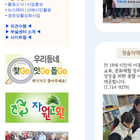
•
활동소식
|
사업홍보
•
뉴스레터
|
선배시민활동
•
경로당활성화사업
▶ 의견수렴 ◀
▶ 부설센터 소개 ◀
▶ 사이트맵 ◀