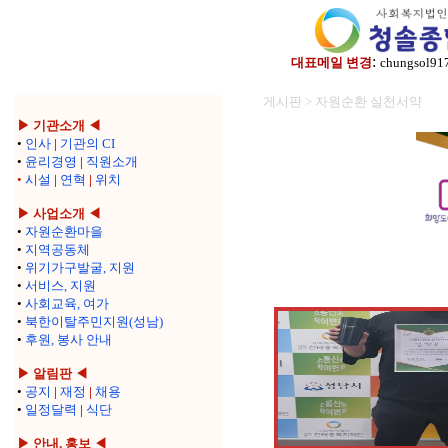
:
대표메일 변경
chungsol91
게시판 > 자원순환 실천서약
▶ 기관소개 ◀
•
인사
|
기관의 CI
•
윤리경영
|
직원소개
•
시설
|
연혁
|
위치
▶ 사업소개 ◀
•
자원순환마을
•
지역공동체
•
위기가구발굴, 지원
•
서비스, 지원
•
사회교육, 여가
•
북한이탈주민지원(성남)
•
후원, 봉사 안내
▶ 알림판 ◀
•
공지
|
재정
|
채용
•
일정달력
|
식단
▶ 안내, 홍보 ◀